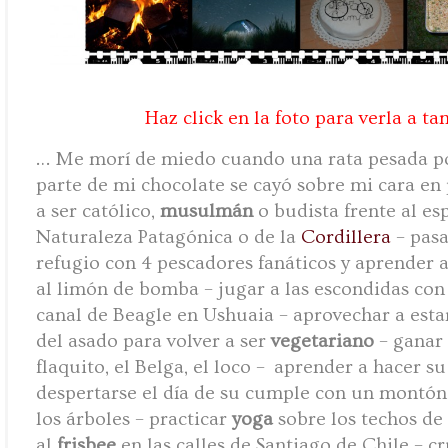
Haz click en la foto para verla a t
… Me morí de miedo cuando una rata pesada p
parte de mi chocolate se cayó sobre mi cara en 
a ser católico,
musulmán
o budista frente al es
Naturaleza Patagónica o de la
Cordillera
– pasa
refugio con 4 pescadores fanáticos y aprender 
al limón de bomba – jugar a las escondidas con
canal de Beagle en Ushuaia – aprovechar a estar
del asado para volver a ser
vegetariano
– ganar
flaquito, el Belga, el loco – aprender a hacer s
despertarse el día de su cumple con un montón 
los árboles – practicar
yoga
sobre los techos de
al
frisbee
en las calles de Santiago de Chile – cr