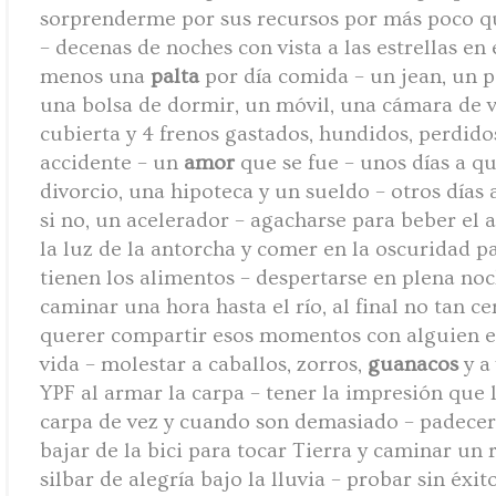
sorprenderme por sus recursos por más poco q
– decenas de noches con vista a las estrellas en 
menos una
palta
por día comida – un jean, un p
una bolsa de dormir, un móvil, una cámara de v
cubierta y 4 frenos gastados, hundidos, perdid
accidente – un
amor
que se fue – unos días a q
divorcio, una hipoteca y un sueldo – otros días
si no, un acelerador – agacharse para beber el 
la luz de la antorcha y comer en la oscuridad p
tienen los alimentos – despertarse en plena noc
caminar una hora hasta el río, al final no tan c
querer compartir esos momentos con alguien en 
vida – molestar a caballos, zorros,
guanacos
y a
YPF al armar la carpa – tener la impresión que 
carpa de vez y cuando son demasiado – padecer
bajar de la bici para tocar Tierra y caminar un
silbar de alegría bajo la lluvia – probar sin éxito