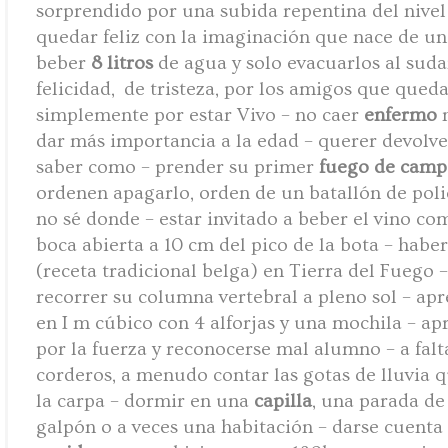
sorprendido por una subida repentina del nivel 
quedar feliz con la imaginación que nace de u
beber
8 litros
de agua y solo evacuarlos al suda
felicidad, de tristeza, por los amigos que qued
simplemente por estar Vivo – no caer
enfermo
n
dar más importancia a la edad – querer devolver
saber como – prender su primer
fuego de cam
ordenen apagarlo, orden de un batallón de polic
no sé donde – estar invitado a beber el vino c
boca abierta a 10 cm del pico de la bota – hab
(receta tradicional belga) en Tierra del Fuego –
recorrer su columna vertebral a pleno sol – ap
en I m cúbico con 4 alforjas y una mochila – ap
por la fuerza y reconocerse mal alumno – a falt
corderos, a menudo contar las gotas de lluvia 
la carpa – dormir en una
capilla
, una parada de 
galpón o a veces una habitación – darse cuenta