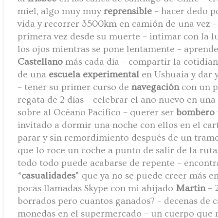
miel, algo muy muy
reprensible
– hacer dedo p
vida y recorrer 3500km en camión de una vez – 
primera vez desde su muerte – intimar con la l
los ojos mientras se pone lentamente – aprend
Castellano
más cada día – compartir la cotidia
de una
escuela
experimental
en Ushuaia y dar y 
– tener su primer curso de
navegación
con un p
regata de 2 días – celebrar el ano nuevo en una 
sobre al Océano Pacifico – querer ser
bombero
invitado a dormir una noche con ellos en el car
parar y sin remordimiento después de un tramo
que lo roce un coche a punto de salir de la rut
todo todo puede acabarse de repente – encontr
“
casualidades
” que ya no se puede creer más e
pocas llamadas Skype con mi ahijado
Martin
– 
borrados pero cuantos ganados? – decenas de c
monedas en el supermercado – un cuerpo que 