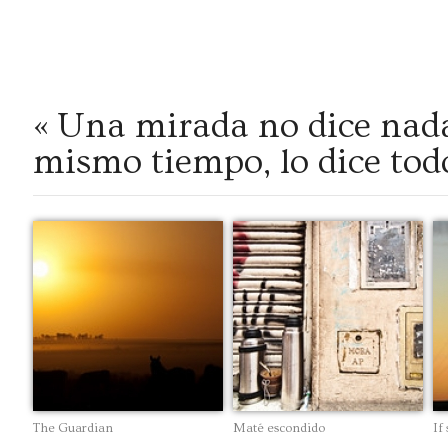
I am
I 
« Una mirada no dice nada
mismo tiempo, lo dice tod
The Guardian
Maté escondido
If